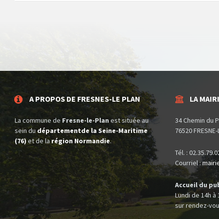
A PROPOS DE FRESNES-LE PLAN
LA MAIR
La commune de
Fresne-le-Plan
est située au
34 Chemin du P
sein du
départementde la Seine-Maritime
76520 FRESNE-
(76)
et de la
région Normandie
.
Tél. : 02.35.79.
Courriel :
mairi
Accueil du pub
Lundi de 14h à
sur rendez-vou