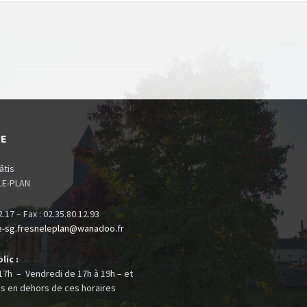
IE
âtis
LE-PLAN
02.17 – Fax : 02.35.80.12.93
e-sg.fresneleplan@
wanadoo.fr
lic :
 17h – Vendredi de 17h à 19h – et
s en dehors de ces horaires