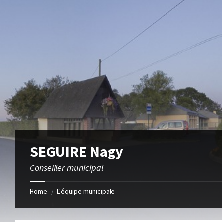
Skip
Skip
Skip
to
to
to
content
right
footer
sidebar
SEGUIRE Nagy
Conseiller municipal
Home
L'équipe municipale
/