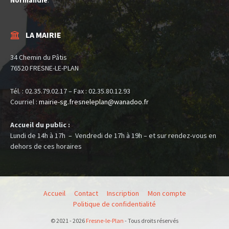
Normandie
.
LA MAIRIE
34 Chemin du Pâtis
76520 FRESNE-LE-PLAN
Tél. : 02.35.79.02.17 – Fax : 02.35.80.12.93
Courriel :
mairie-sg.fresneleplan@
wanadoo.fr
Accueil du public :
Lundi de 14h à 17h – Vendredi de 17h à 19h – et sur rendez-vous en
dehors de ces horaires
Accueil
Contact
Inscription
Mon compte
Politique de confidentialité
© 2021 - 2026
Fresne-le-Plan
- Tous droits réservés