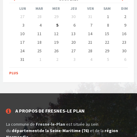
précédent
suivan
LUN
MAR
MER
JEU
VEN
SAM
DIM
Ne
27
28
29
30
31
1
2
pas
tenir
3
4
5
6
7
8
9
compte
10
11
12
13
14
15
16
des
jours
17
18
19
20
21
22
23
de
calendrier
24
25
26
27
28
29
30
31
1
2
3
4
5
6
Retour
aux
PLUS
jours
de
calendrier
A PROPOS DE FRESNES-LE PLAN
La commune de
Fresne-le-Plan
est située au sein
du
départementde la Seine-Maritime (76)
et de la
région