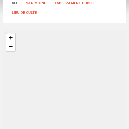
ALL
PATRIMOINE
ETABLISSEMENT PUBLIC
LIEU DE CULTE
+
−