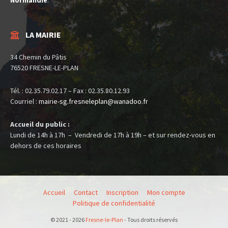
Normandie
.
LA MAIRIE
34 Chemin du Pâtis
76520 FRESNE-LE-PLAN
Tél. : 02.35.79.02.17 – Fax : 02.35.80.12.93
Courriel :
mairie-sg.fresneleplan@
wanadoo.fr
Accueil du public :
Lundi de 14h à 17h – Vendredi de 17h à 19h – et sur rendez-vous en
dehors de ces horaires
Accueil
Contact
Inscription
Mon compte
Politique de confidentialité
© 2021 - 2026
Fresne-le-Plan
- Tous droits réservés