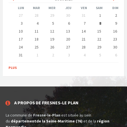
précédent
suivan
LUN
MAR
MER
JEU
VEN
SAM
DIM
Ne
27
28
29
30
31
1
2
pas
tenir
3
4
5
6
7
8
9
compte
10
11
12
13
14
15
16
des
jours
17
18
19
20
21
22
23
de
calendrier
24
25
26
27
28
29
30
31
1
2
3
4
5
6
Retour
aux
PLUS
jours
de
calendrier
A PROPOS DE FRESNES-LE PLAN
La commune de
Fresne-le-Plan
est située au sein
du
départementde la Seine-Maritime (76)
et de la
région