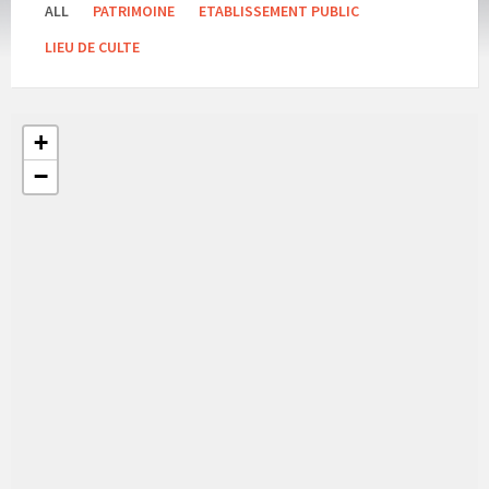
ALL
PATRIMOINE
ETABLISSEMENT PUBLIC
LIEU DE CULTE
+
−