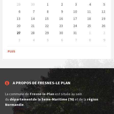
Ne
29
30
1
2
3
4
5
pas
tenir
6
7
8
9
10
11
12
compte
13
14
15
16
17
18
19
des
jours
20
21
22
23
24
25
26
de
calendrier
27
28
29
30
31
1
2
3
4
5
6
7
8
9
Retour
aux
PLUS
jours
de
calendrier
A PROPOS DE FRESNES-LE PLAN
La commune de
Fresne-le-Plan
est située au sein
du
départementde la Seine-Maritime (76)
et de la
région
Normandie
.