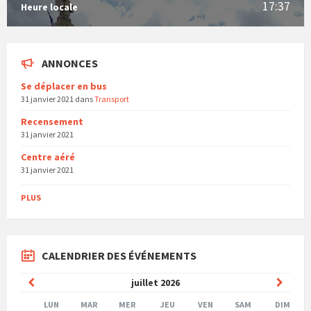
17:37
Heure locale
ANNONCES
Se déplacer en bus
31 janvier 2021
dans
Transport
Recensement
31 janvier 2021
Centre aéré
31 janvier 2021
PLUS
CALENDRIER DES ÉVÉNEMENTS
Mois
Mois
juillet
2026
précédent
suivan
LUN
MAR
MER
JEU
VEN
SAM
DIM