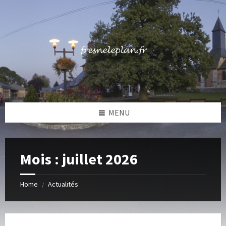
Skip
Skip
Skip
to
to
to
content
left
footer
sidebar
MENU
Mois :
juillet 2026
Home
Actualités
/