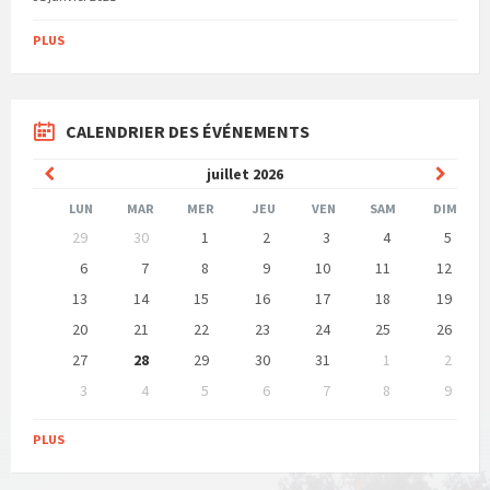
PLUS
CALENDRIER DES ÉVÉNEMENTS
Mois
Mois
juillet
2026
précédent
suivan
LUN
MAR
MER
JEU
VEN
SAM
DIM
Ne
29
30
1
2
3
4
5
pas
tenir
6
7
8
9
10
11
12
compte
13
14
15
16
17
18
19
des
jours
20
21
22
23
24
25
26
de
calendrier
27
28
29
30
31
1
2
3
4
5
6
7
8
9
Retour
aux
PLUS
jours
de
calendrier