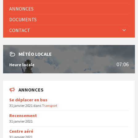
ANNONCES
DOCUMENTS
CONTACT
MÉTÉO LOCALE
07:06
Heure locale
ANNONCES
Se déplacer en bus
31 janvier 2021
dans
Transport
Recensement
31 janvier 2021
Centre aéré
31 janvier 2021