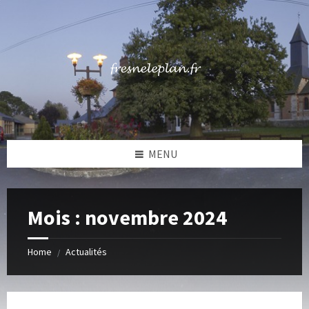
Skip
Skip
Skip
to
to
to
content
left
footer
sidebar
MENU
Mois :
novembre 2024
Home
Actualités
/